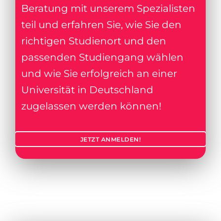
Beratung mit unserem Spezialisten
teil und erfahren Sie, wie Sie den
richtigen Studienort und den
passenden Studiengang wählen
und wie Sie erfolgreich an einer
Universität in Deutschland
zugelassen werden können!
JETZT ANMELDEN!