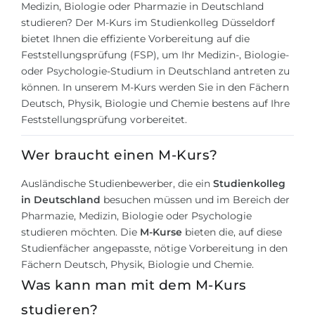
Städte
Medizin, Biologie oder Pharmazie in Deutschland
studieren? Der M-Kurs im Studienkolleg Düsseldorf
BEWERBEN FÜR FACHRICHTUNG …
BERUFE
bietet Ihnen die effiziente Vorbereitung auf die
Medizin
Feststellungsprüfung (FSP), um Ihr Medizin-, Biologie-
Berufe
oder Psychologie-Studium in Deutschland antreten zu
Ingenieurwesen
Studienfächer
können. In unserem M-Kurs werden Sie in den Fächern
Physik
Deutsch, Physik, Biologie und Chemie bestens auf Ihre
Beispiel-Stellenangebote
Feststellungsprüfung vorbereitet.
Management
BERUFSORIENTIERUNG
Wer braucht einen M-Kurs?
Anderes Fach
BEWERBEN AUS …
Ausländische Studienbewerber, die ein
Studienkolleg
Holland-Test
in Deutschland
besuchen müssen und im Bereich der
Russland
Interessenkarte-Test
Pharmazie, Medizin, Biologie oder Psychologie
studieren möchten. Die
Ukraine
M-Kurse
bieten die, auf diese
RIASEC-Test
Studienfächer angepasste, nötige Vorbereitung in den
Kasachstan
Erfolg
zu
Fächern Deutsch, Physik, Biologie und Chemie.
Aserbaidschan
Was kann man mit dem M-Kurs
100%
studieren?
Armenien