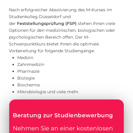
Belarus
Nach erfolgreicher Absolvierung des M-Kurses im
Unsere Studierenden werden erfolgrei
Studienkolleg Düsseldorf und
Anderes Land
der
Feststellungsprüfung (FSP)
stehen Ihnen viele
BERATUNG!
Optionen für den medizinischen, biologischen oder
BERATUNG BUCHEN
* Nac
psychologischen Bereich offen. Der M-
Schwerpunktkurs bietet Ihnen die optimale
Vorbereitung für folgende Studiengänge:
Medizin
Zahnmedizin
Pharmazie
Biologie
Biochemie
Mikrobiologie und viele mehr.
Beratung zur Studienbewerbung
Nehmen Sie an einer kostenlosen