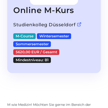
Studienkolleg
Sprachvisum
Online M-Kurs
Bachelor
STUDIENKOLLEG
Master
Studienkollegs
Studienkolleg Düsseldorf
Zweitstudium
Studienkolleg-Kurse
M-Course
Wintersemester
BEWERBEN NACH …
Freshman / Foundation
Sommersemester
11-jähriger Schule
Studienvorbereitung
5620,00 EUR / Gesamt
12-jähriger Schule (NIS)
Vorbereitung aufs Studienkolleg
Mindestniveau: B1
College
Spezialkurse
IB Diploma
Mathematik
1. Studienjahr
Portfolio
2.–3. Studienjahr
GEOGRAFIE
Bachelorabschluss
Bundesländer
M wie Medizin! Möchten Sie gerne im Bereich der
Masterabschluss