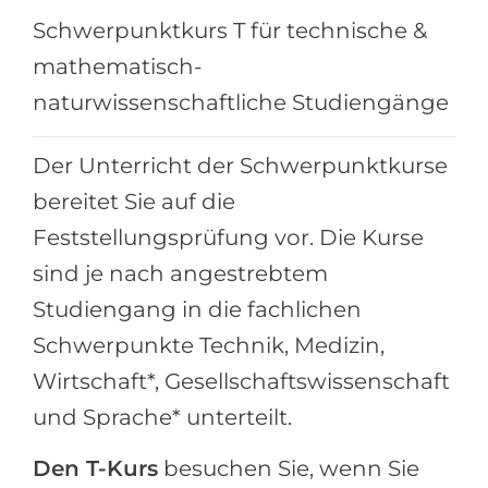
Städte
Schwerpunktkurs T für technische &
BEWERBEN FÜR FACHRICHTUNG …
BERUFE
mathematisch-
Medizin
Berufe
naturwissenschaftliche Studiengänge
Ingenieurwesen
Studienfächer
Physik
Der Unterricht der Schwerpunktkurse
Beispiel-Stellenangebote
bereitet Sie auf die
Management
BERUFSORIENTIERUNG
Feststellungsprüfung vor. Die Kurse
Anderes Fach
sind je nach angestrebtem
BEWERBEN AUS …
Holland-Test
Studiengang in die fachlichen
Russland
Interessenkarte-Test
Schwerpunkte Technik, Medizin,
Ukraine
RIASEC-Test
Wirtschaft*, Gesellschaftswissenschaft
Kasachstan
Erfolg
zu
und Sprache* unterteilt.
Aserbaidschan
100%
Den T-Kurs
besuchen Sie, wenn Sie
Armenien