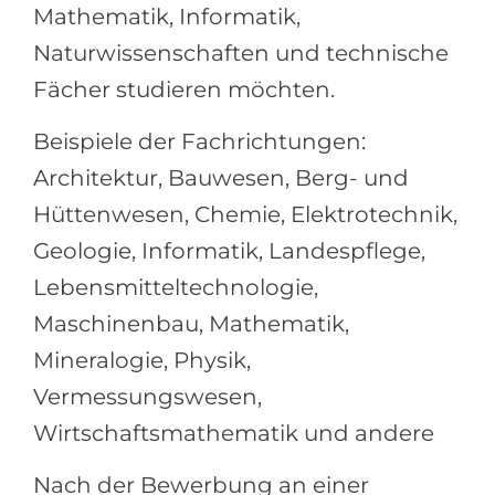
Mathematik, Informatik,
Belarus
Unsere Studierenden werden erfolgrei
Naturwissenschaften und technische
Anderes Land
Fächer studieren möchten.
BERATUNG!
BERATUNG BUCHEN
* Nac
Beispiele der Fachrichtungen:
Architektur, Bauwesen, Berg- und
Hüttenwesen, Chemie, Elektrotechnik,
Geologie, Informatik, Landespflege,
Lebensmitteltechnologie,
Maschinenbau, Mathematik,
Mineralogie, Physik,
Vermessungswesen,
Wirtschaftsmathematik und andere
Nach der Bewerbung an einer