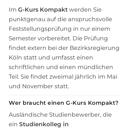
Belarus
Im
G-Kurs
Kompakt
werden Sie
Unsere Studierenden werden erfolgrei
Anderes Land
punktgenau auf die anspruchsvolle
BERATUNG!
Feststellungsprüfung in nur einem
BERATUNG BUCHEN
* Nac
Semester vorbereitet. Die Prüfung
findet extern bei der Bezirksregierung
Köln statt und umfasst einen
schriftlichen und einen mündlichen
Teil. Sie findet zweimal jährlich im Mai
und November statt.
Wer braucht einen G-Kurs Kompakt?
Ausländische Studienbewerber, die
ein
Studienkolleg in