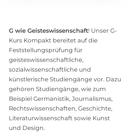
Städte
BEWERBEN FÜR FACHRICHTUNG …
BERUFE
Medizin
Berufe
G wie Geisteswissenschaft
! Unser G-
Ingenieurwesen
Studienfächer
Kurs Kompakt bereitet auf die
Physik
Beispiel-Stellenangebote
Feststellungsprüfung für
Management
geisteswissenschaftliche,
BERUFSORIENTIERUNG
Anderes Fach
sozialwissenschaftliche und
BEWERBEN AUS …
Holland-Test
künstlerische Studiengänge vor. Dazu
Russland
Interessenkarte-Test
gehören Studiengänge, wie zum
Ukraine
Beispiel Germanistik, Journalismus,
RIASEC-Test
Rechtswissenschaften, Geschichte,
Kasachstan
Erfolg
zu
Literaturwissenschaft sowie Kunst
Aserbaidschan
100%
und Design.
Armenien