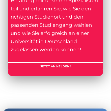
Beratung mit unserem Spezialisten
teil und erfahren Sie, wie Sie den
richtigen Studienort und den
passenden Studiengang wählen
und wie Sie erfolgreich an einer
Universität in Deutschland
zugelassen werden können!
JETZT ANMELDEN!