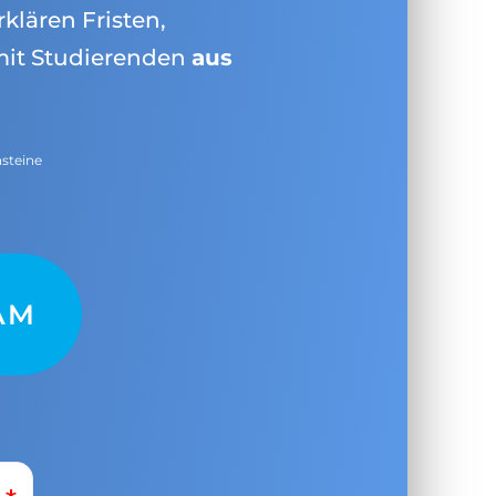
rklären Fristen,
mit Studierenden
aus
nsteine
AM