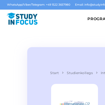
WhatsApp/Viber/Telegram: +49 1522 3657980
Email:
info@studyinf
PROGR
Start
Studienkollegs
In