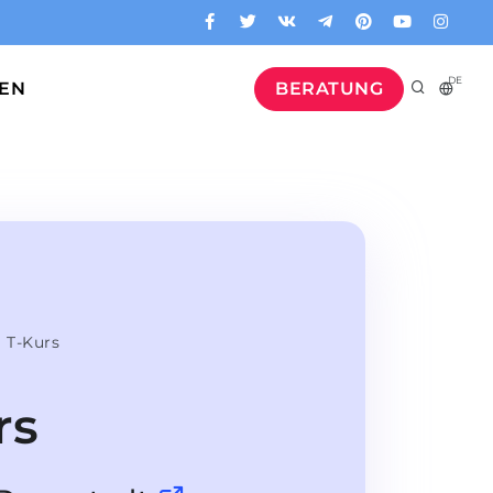
DE
GEN
BERATUNG
 T-Kurs
rs