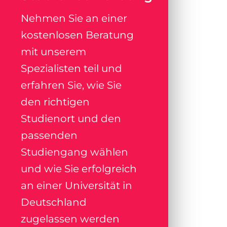
Nehmen Sie an einer
kostenlosen Beratung
mit unserem
Spezialisten teil und
erfahren Sie, wie Sie
den richtigen
Studienort und den
passenden
Studiengang wählen
und wie Sie erfolgreich
an einer Universität in
Deutschland
zugelassen werden