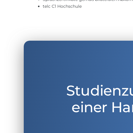
telc C1 Hochschule
Studienz
einer Ha