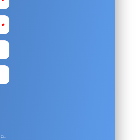
g
zu.