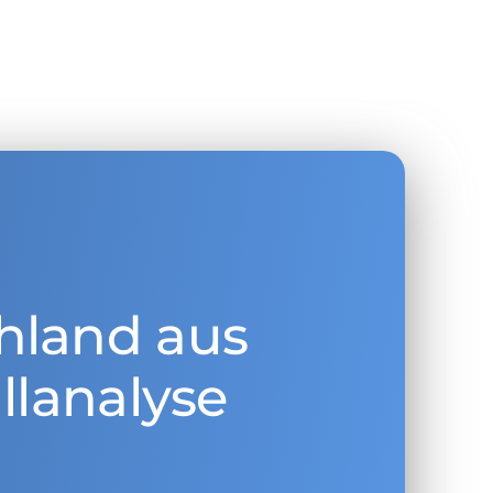
hland aus
llanalyse