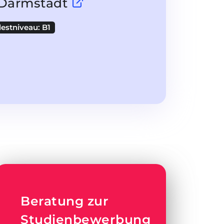
U Darmstadt
estniveau: B1
Beratung zur
Studienbewerbung