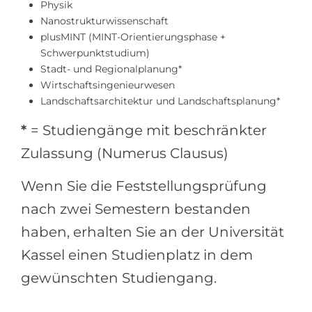
Physik
Belarus
Nanostrukturwissenschaft
Unsere Studierenden werden erfolgrei
plusMINT (MINT-Orientierungsphase +
Anderes Land
Schwerpunktstudium)
BERATUNG!
Stadt- und Regionalplanung*
BERATUNG BUCHEN
* Nac
Wirtschaftsingenieurwesen
Landschaftsarchitektur und Landschaftsplanung*
*
= Studiengänge mit beschränkter
Zulassung (Numerus Clausus)
Wenn Sie die Feststellungsprüfung
nach zwei Semestern bestanden
haben, erhalten Sie an der Universität
Kassel einen Studienplatz in dem
gewünschten Studiengang.