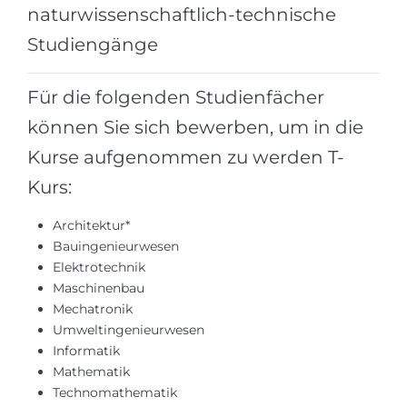
Städte
naturwissenschaftlich-technische
BEWERBEN FÜR FACHRICHTUNG …
Studiengänge
BERUFE
Medizin
Berufe
Für die folgenden Studienfächer
Ingenieurwesen
Studienfächer
können Sie sich bewerben, um in die
Physik
Beispiel-Stellenangebote
Kurse aufgenommen zu werden T-
Management
Kurs:
BERUFSORIENTIERUNG
Anderes Fach
Architektur*
BEWERBEN AUS …
Holland-Test
Bauingenieurwesen
Russland
Elektrotechnik
Interessenkarte-Test
Maschinenbau
Ukraine
RIASEC-Test
Mechatronik
Umweltingenieurwesen
Kasachstan
Erfolg
zu
Informatik
Aserbaidschan
100%
Mathematik
Technomathematik
Armenien