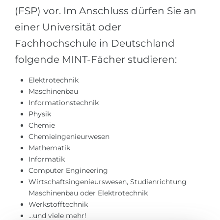
(FSP) vor. Im Anschluss dürfen Sie an
Belarus
Unsere Studierenden werden erfolgrei
einer Universität oder
Anderes Land
BERATUNG!
Fachhochschule in Deutschland
BERATUNG BUCHEN
* Nac
folgende MINT-Fächer studieren:
Elektrotechnik
Maschinenbau
Informationstechnik
Physik
Chemie
Chemieingenieurwesen
Mathematik
Informatik
Computer Engineering
Wirtschaftsingenieurswesen, Studienrichtung
Maschinenbau oder Elektrotechnik
Werkstofftechnik
...und viele mehr!