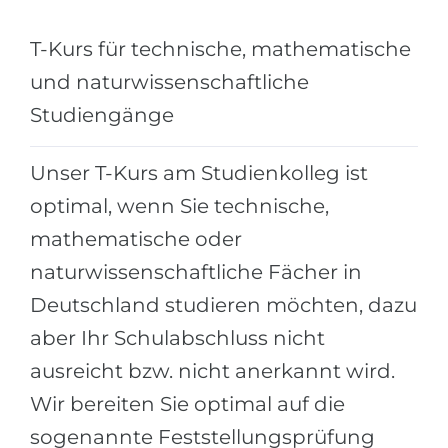
Städte
BEWERBEN FÜR FACHRICHTUNG …
T-Kurs für technische, mathematische
BERUFE
Medizin
und naturwissenschaftliche
Berufe
Ingenieurwesen
Studiengänge
Studienfächer
Physik
Beispiel-Stellenangebote
Unser T-Kurs am Studienkolleg ist
Management
optimal, wenn Sie technische,
BERUFSORIENTIERUNG
Anderes Fach
mathematische oder
BEWERBEN AUS …
Holland-Test
naturwissenschaftliche Fächer in
Russland
Interessenkarte-Test
Deutschland studieren möchten, dazu
Ukraine
RIASEC-Test
aber Ihr Schulabschluss nicht
Kasachstan
Erfolg
ausreicht bzw. nicht anerkannt wird.
zu
Wir bereiten Sie optimal auf die
Aserbaidschan
100%
sogenannte Feststellungsprüfung
Armenien