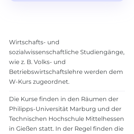
Städte
BEWERBEN FÜR FACHRICHTUNG …
BERUFE
Medizin
Berufe
Ingenieurwesen
Studienfächer
Wirtschafts- und
Physik
Beispiel-Stellenangebote
sozialwissenschaftliche Studiengänge,
Management
wie z. B. Volks- und
BERUFSORIENTIERUNG
Anderes Fach
Betriebswirtschaftslehre werden dem
BEWERBEN AUS …
Holland-Test
W-Kurs zugeordnet.
Russland
Interessenkarte-Test
Die Kurse finden in den Räumen der
Ukraine
RIASEC-Test
Philipps-Universität Marburg und der
Kasachstan
Erfolg
zu
Technischen Hochschule Mittelhessen
Aserbaidschan
100%
in Gießen statt. In der Regel finden die
Armenien