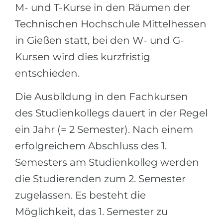
M- und T-Kurse in den Räumen der
Belarus
Unsere Studierenden werden erfolgrei
Technischen Hochschule Mittelhessen
Anderes Land
in Gießen statt, bei den W- und G-
BERATUNG!
BERATUNG BUCHEN
Kursen wird dies kurzfristig
* Nac
entschieden.
Die Ausbildung in den Fachkursen
des Studienkollegs dauert in der Regel
ein Jahr (= 2 Semester). Nach einem
erfolgreichem Abschluss des 1.
Semesters am Studienkolleg werden
die Studierenden zum 2. Semester
zugelassen. Es besteht die
Möglichkeit, das 1. Semester zu