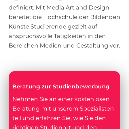
Städte
definiert. Mit Media Art and Design
BEWERBEN FÜR FACHRICHTUNG …
BERUFE
bereitet die Hochschule der Bildenden
Medizin
Berufe
Künste Studierende gezielt auf
Ingenieurwesen
Studienfächer
anspruchsvolle Tätigkeiten in den
Physik
Beispiel-Stellenangebote
Bereichen Medien und Gestaltung vor.
Management
BERUFSORIENTIERUNG
Anderes Fach
BEWERBEN AUS …
Holland-Test
Russland
Beratung zur Studienbewerbung
Interessenkarte-Test
Ukraine
RIASEC-Test
Nehmen Sie an einer kostenlosen
Kasachstan
Erfolg
zu
Beratung mit unserem Spezialisten
Aserbaidschan
100%
teil und erfahren Sie, wie Sie den
Armenien
richtigen Studienort und den