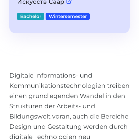
Искусств Саар
Studienkolleg
Sprachvisum
Bachelor
Bachelor
Wintersemester
STUDIENKOLLEG
Master
Studienkollegs
Zweitstudium
Studienkolleg-Kurse
BEWERBEN NACH …
Freshman / Foundation
11-jähriger Schule
Studienvorbereitung
12-jähriger Schule (NIS)
Vorbereitung aufs Studienkolleg
Digitale Informations- und
College
Spezialkurse
Kommunikationstechnologien treiben
IB Diploma
einen grundlegenden Wandel in den
Mathematik
1. Studienjahr
Strukturen der Arbeits- und
Portfolio
Bildungswelt voran, auch die Bereiche
2.–3. Studienjahr
GEOGRAFIE
Design und Gestaltung werden durch
Bachelorabschluss
Bundesländer
digitale Technologien neu
Masterabschluss