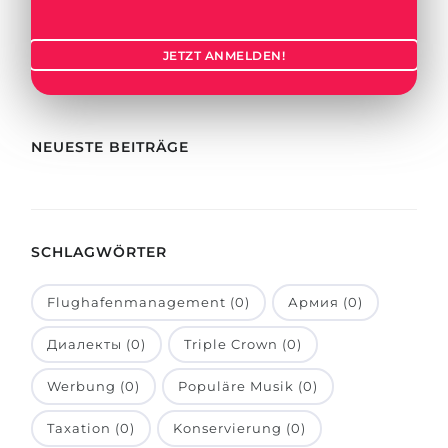
Städte
BEWERBEN FÜR FACHRICHTUNG …
BERUFE
JETZT ANMELDEN!
Medizin
Berufe
Ingenieurwesen
Studienfächer
Physik
NEUESTE BEITRÄGE
Beispiel-Stellenangebote
Management
BERUFSORIENTIERUNG
Anderes Fach
SCHLAGWÖRTER
BEWERBEN AUS …
Holland-Test
Russland
Interessenkarte-Test
Flughafenmanagement (0)
Армия (0)
Ukraine
RIASEC-Test
Диалекты (0)
Triple Crown (0)
Kasachstan
Erfolg
zu
Werbung (0)
Populäre Musik (0)
Aserbaidschan
100%
Taxation (0)
Konservierung (0)
Armenien