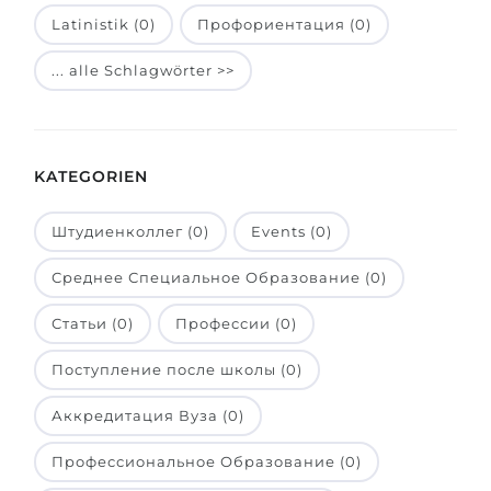
Latinistik (0)
Профориентация (0)
Belarus
Unsere Studierenden werden erfolgrei
Anderes Land
... alle Schlagwörter >>
BERATUNG!
BERATUNG BUCHEN
* Nac
KATEGORIEN
Штудиенколлег (0)
Events (0)
Среднее Специальное Образование (0)
Статьи (0)
Профессии (0)
Поступление после школы (0)
Аккредитация Вуза (0)
Профессиональное Образование (0)