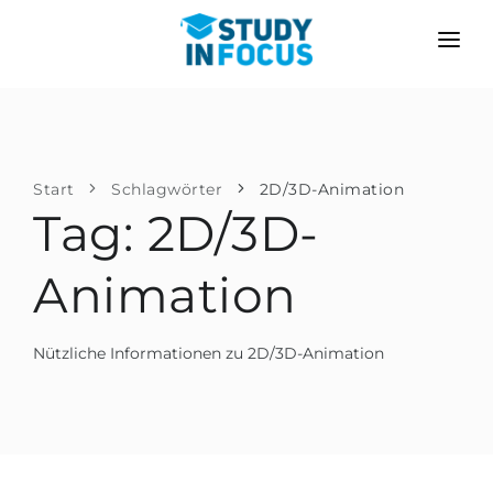
PROGRAMME
HOCHSCHULEN
BEWERBUNG
Universitäten
SZENARIEN
METHODIK
Start
Schlagwörter
2D/3D-Animation
Tag: 2D/3D-
Bachelor & Master
Nach der Schule bewerben
LEISTUNGEN
Vorkurse an der Hochschule
Hochschulwechsel
Animation
Propädeutikum
Master in Deutschland
Zweitstudium
SPRACHSCHULEN
Nützliche Informationen zu 2D/3D-Animation
Für Eltern
Sprachschulen
Mit Zulassungsgarantie
Sprachkurse
BEWERBEN FÜR …
Online-Sprachunterricht