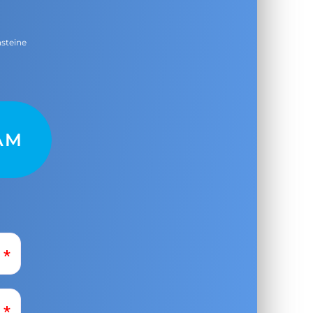
nsteine
AM