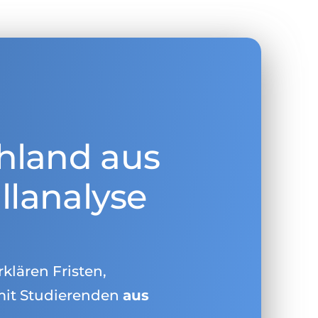
hland aus
llanalyse
rklären Fristen,
mit Studierenden
aus