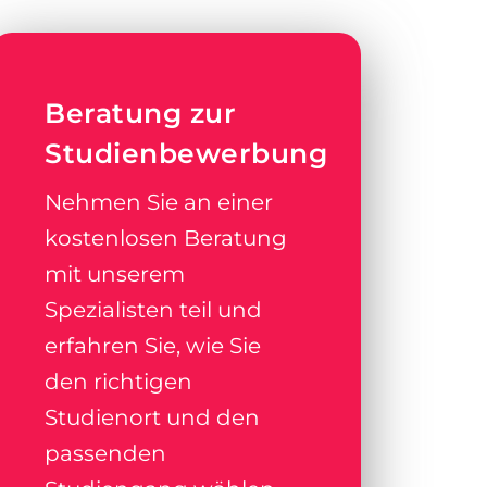
Beratung zur
Studienbewerbung
Nehmen Sie an einer
kostenlosen Beratung
mit unserem
Spezialisten teil und
erfahren Sie, wie Sie
den richtigen
Studienort und den
passenden