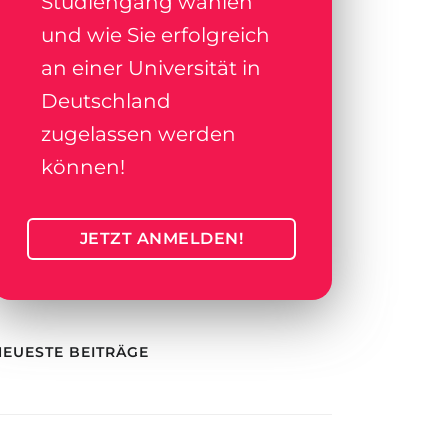
Studiengang wählen
und wie Sie erfolgreich
an einer Universität in
Deutschland
zugelassen werden
können!
JETZT ANMELDEN!
NEUESTE BEITRÄGE