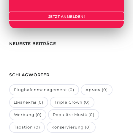
Städte
BEWERBEN FÜR FACHRICHTUNG …
BERUFE
JETZT ANMELDEN!
Medizin
Berufe
Ingenieurwesen
Studienfächer
Physik
NEUESTE BEITRÄGE
Beispiel-Stellenangebote
Management
BERUFSORIENTIERUNG
Anderes Fach
SCHLAGWÖRTER
BEWERBEN AUS …
Holland-Test
Russland
Interessenkarte-Test
Flughafenmanagement (0)
Армия (0)
Ukraine
RIASEC-Test
Диалекты (0)
Triple Crown (0)
Kasachstan
Erfolg
zu
Werbung (0)
Populäre Musik (0)
Aserbaidschan
100%
Taxation (0)
Konservierung (0)
Armenien