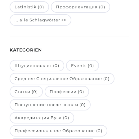
Latinistik (0)
Профориентация (0)
Belarus
Unsere Studierenden werden erfolgrei
Anderes Land
... alle Schlagwörter >>
BERATUNG!
BERATUNG BUCHEN
* Nac
KATEGORIEN
Штудиенколлег (0)
Events (0)
Среднее Специальное Образование (0)
Статьи (0)
Профессии (0)
Поступление после школы (0)
Аккредитация Вуза (0)
Профессиональное Образование (0)