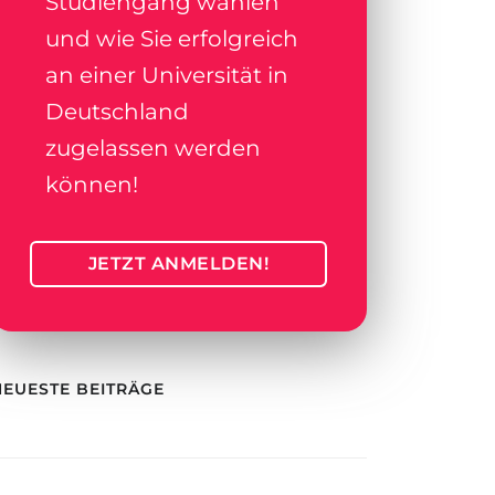
Studiengang wählen
und wie Sie erfolgreich
an einer Universität in
Deutschland
zugelassen werden
können!
JETZT ANMELDEN!
NEUESTE BEITRÄGE