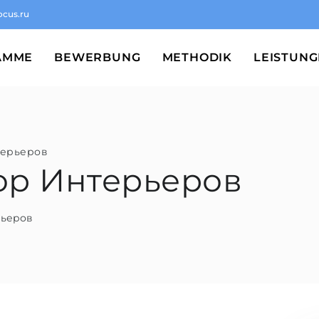
ocus.ru
AMME
BEWERBUNG
METHODIK
LEISTUN
терьеров
тор Интерьеров
рьеров