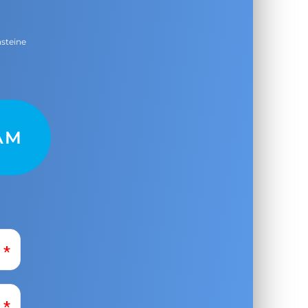
nsteine
AM