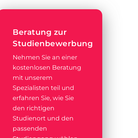
Beratung zur
Studienbewerbung
Nehmen Sie an einer
kostenlosen Beratung
mit unserem
Spezialisten teil und
erfahren Sie, wie Sie
den richtigen
Studienort und den
passenden