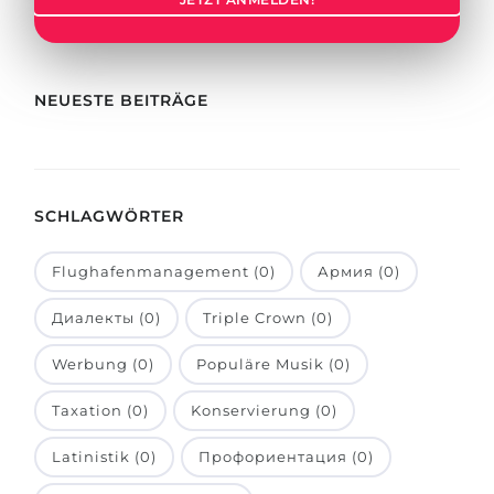
Städte
BEWERBEN FÜR FACHRICHTUNG …
BERUFE
Medizin
Berufe
NEUESTE BEITRÄGE
Ingenieurwesen
Studienfächer
Physik
Beispiel-Stellenangebote
Management
SCHLAGWÖRTER
BERUFSORIENTIERUNG
Anderes Fach
Flughafenmanagement (0)
Армия (0)
BEWERBEN AUS …
Holland-Test
Диалекты (0)
Triple Crown (0)
Russland
Interessenkarte-Test
Ukraine
Werbung (0)
Populäre Musik (0)
RIASEC-Test
Kasachstan
Erfolg
zu
Taxation (0)
Konservierung (0)
Aserbaidschan
100%
Latinistik (0)
Профориентация (0)
Armenien