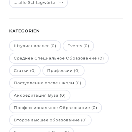
... alle Schlagwörter >>
Belarus
Unsere Studierenden werden erfolgrei
Anderes Land
BERATUNG!
BERATUNG BUCHEN
KATEGORIEN
* Nac
Штудиенколлег (0)
Events (0)
Среднее Специальное Образование (0)
Статьи (0)
Профессии (0)
Поступление после школы (0)
Аккредитация Вуза (0)
Профессиональное Образование (0)
Второе высшее образование (0)