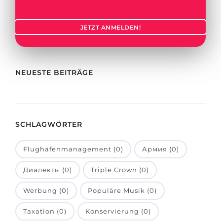
Städte
BEWERBEN FÜR FACHRICHTUNG …
BERUFE
JETZT ANMELDEN!
Medizin
Berufe
Ingenieurwesen
Studienfächer
Physik
NEUESTE BEITRÄGE
Beispiel-Stellenangebote
Management
BERUFSORIENTIERUNG
Anderes Fach
SCHLAGWÖRTER
BEWERBEN AUS …
Holland-Test
Russland
Interessenkarte-Test
Flughafenmanagement (0)
Армия (0)
Ukraine
RIASEC-Test
Диалекты (0)
Triple Crown (0)
Kasachstan
Erfolg
zu
Werbung (0)
Populäre Musik (0)
Aserbaidschan
100%
Taxation (0)
Konservierung (0)
Armenien