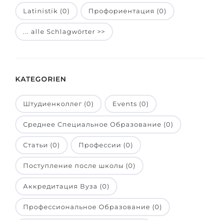
Latinistik (0)
Профориентация (0)
Belarus
Unsere Studierenden werden erfolgrei
Anderes Land
... alle Schlagwörter >>
BERATUNG!
BERATUNG BUCHEN
* Nac
KATEGORIEN
Штудиенколлег (0)
Events (0)
Среднее Специальное Образование (0)
Статьи (0)
Профессии (0)
Поступление после школы (0)
Аккредитация Вуза (0)
Профессиональное Образование (0)