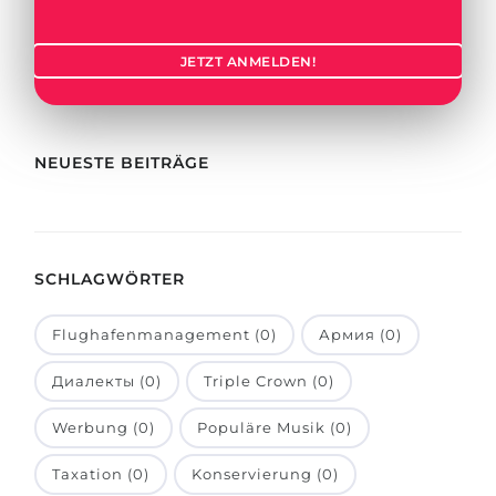
Städte
BEWERBEN FÜR FACHRICHTUNG …
BERUFE
JETZT ANMELDEN!
Medizin
Berufe
Ingenieurwesen
Studienfächer
Physik
NEUESTE BEITRÄGE
Beispiel-Stellenangebote
Management
BERUFSORIENTIERUNG
Anderes Fach
SCHLAGWÖRTER
BEWERBEN AUS …
Holland-Test
Russland
Interessenkarte-Test
Flughafenmanagement (0)
Армия (0)
Ukraine
RIASEC-Test
Диалекты (0)
Triple Crown (0)
Kasachstan
Erfolg
zu
Werbung (0)
Populäre Musik (0)
Aserbaidschan
100%
Taxation (0)
Konservierung (0)
Armenien