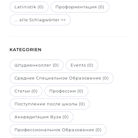
Latinistik (0)
Профориентация (0)
Belarus
Unsere Studierenden werden erfolgrei
Anderes Land
... alle Schlagwörter >>
BERATUNG!
BERATUNG BUCHEN
* Nac
KATEGORIEN
Штудиенколлег (0)
Events (0)
Среднее Специальное Образование (0)
Статьи (0)
Профессии (0)
Поступление после школы (0)
Аккредитация Вуза (0)
Профессиональное Образование (0)