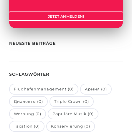
Städte
BEWERBEN FÜR FACHRICHTUNG …
BERUFE
JETZT ANMELDEN!
Medizin
Berufe
Ingenieurwesen
Studienfächer
Physik
NEUESTE BEITRÄGE
Beispiel-Stellenangebote
Management
BERUFSORIENTIERUNG
Anderes Fach
SCHLAGWÖRTER
BEWERBEN AUS …
Holland-Test
Russland
Interessenkarte-Test
Flughafenmanagement (0)
Армия (0)
Ukraine
RIASEC-Test
Диалекты (0)
Triple Crown (0)
Kasachstan
Erfolg
zu
Werbung (0)
Populäre Musik (0)
Aserbaidschan
100%
Taxation (0)
Konservierung (0)
Armenien