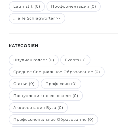
Latinistik (0)
Профориентация (0)
Belarus
Unsere Studierenden werden erfolgrei
Anderes Land
... alle Schlagwörter >>
BERATUNG!
BERATUNG BUCHEN
* Nac
KATEGORIEN
Штудиенколлег (0)
Events (0)
Среднее Специальное Образование (0)
Статьи (0)
Профессии (0)
Поступление после школы (0)
Аккредитация Вуза (0)
Профессиональное Образование (0)