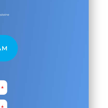
nsteine
AM