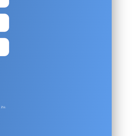
g
zu.