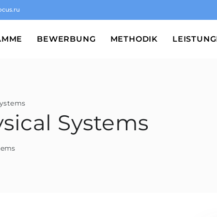
ocus.ru
AMME
BEWERBUNG
METHODIK
LEISTUN
Systems
sical Systems
stems