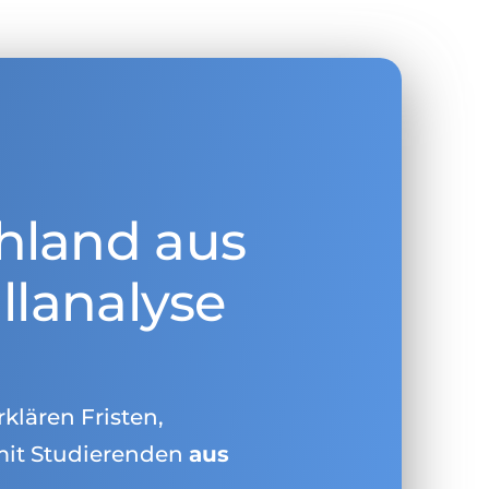
hland aus
llanalyse
rklären Fristen,
mit Studierenden
aus