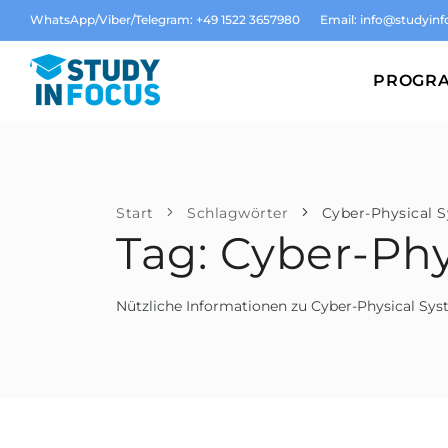
WhatsApp/Viber/Telegram: +49 1522 3657980
Email:
info@studyinf
PROGR
Start
Schlagwörter
Cyber-Physical 
Tag: Cyber-Phy
Nützliche Informationen zu Cyber-Physical Sy