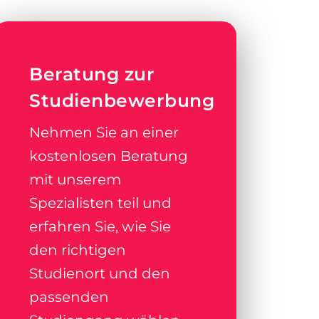
Beratung zur
Studienbewerbung
Nehmen Sie an einer
kostenlosen Beratung
mit unserem
Spezialisten teil und
erfahren Sie, wie Sie
den richtigen
Studienort und den
passenden