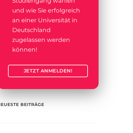
Studiengang wählen
und wie Sie erfolgreich
an einer Universität in
Deutschland
zugelassen werden
können!
JETZT ANMELDEN!
NEUESTE BEITRÄGE