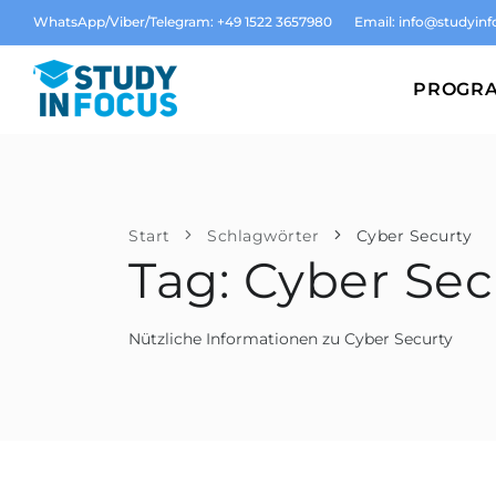
WhatsApp/Viber/Telegram: +49 1522 3657980
Email:
info@studyinf
PROGR
Start
Schlagwörter
Cyber Securty
Tag: Cyber Sec
Nützliche Informationen zu Cyber Securty