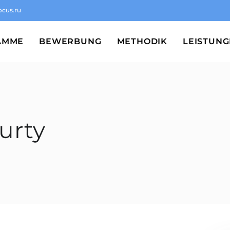
ocus.ru
AMME
BEWERBUNG
METHODIK
LEISTUN
urty