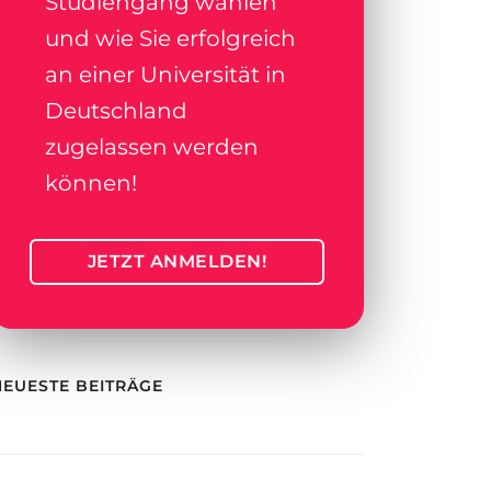
Studiengang wählen
und wie Sie erfolgreich
an einer Universität in
Deutschland
zugelassen werden
können!
JETZT ANMELDEN!
NEUESTE BEITRÄGE