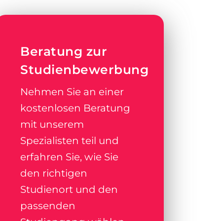
Beratung zur
Studienbewerbung
Nehmen Sie an einer
kostenlosen Beratung
mit unserem
Spezialisten teil und
erfahren Sie, wie Sie
den richtigen
Studienort und den
passenden