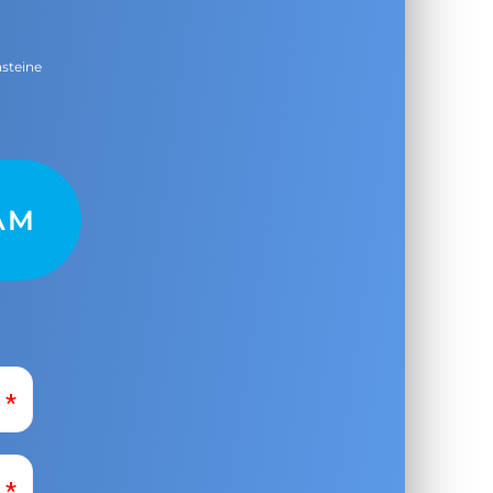
nsteine
AM