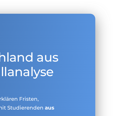
hland aus
llanalyse
rklären Fristen,
mit Studierenden
aus