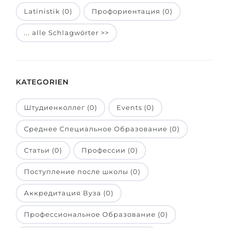
Latinistik (0)
Профориентация (0)
Belarus
Unsere Studierenden werden erfolgrei
Anderes Land
... alle Schlagwörter >>
BERATUNG!
BERATUNG BUCHEN
* Nac
KATEGORIEN
Штудиенколлег (0)
Events (0)
Среднее Специальное Образование (0)
Статьи (0)
Профессии (0)
Поступление после школы (0)
Аккредитация Вуза (0)
Профессиональное Образование (0)