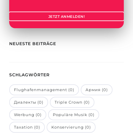
Städte
BEWERBEN FÜR FACHRICHTUNG …
BERUFE
JETZT ANMELDEN!
Medizin
Berufe
Ingenieurwesen
Studienfächer
Physik
NEUESTE BEITRÄGE
Beispiel-Stellenangebote
Management
BERUFSORIENTIERUNG
Anderes Fach
SCHLAGWÖRTER
BEWERBEN AUS …
Holland-Test
Russland
Interessenkarte-Test
Flughafenmanagement (0)
Армия (0)
Ukraine
RIASEC-Test
Диалекты (0)
Triple Crown (0)
Kasachstan
Erfolg
zu
Werbung (0)
Populäre Musik (0)
Aserbaidschan
100%
Taxation (0)
Konservierung (0)
Armenien