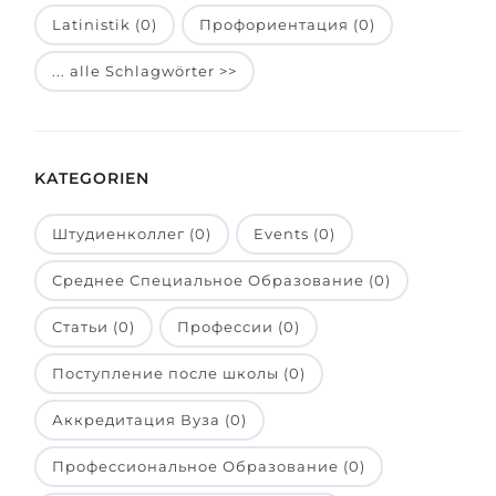
Latinistik (0)
Профориентация (0)
Belarus
Unsere Studierenden werden erfolgrei
Anderes Land
... alle Schlagwörter >>
BERATUNG!
BERATUNG BUCHEN
* Nac
KATEGORIEN
Штудиенколлег (0)
Events (0)
Среднее Специальное Образование (0)
Статьи (0)
Профессии (0)
Поступление после школы (0)
Аккредитация Вуза (0)
Профессиональное Образование (0)