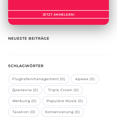
Städte
BEWERBEN FÜR FACHRICHTUNG …
BERUFE
JETZT ANMELDEN!
Medizin
Berufe
Ingenieurwesen
Studienfächer
Physik
NEUESTE BEITRÄGE
Beispiel-Stellenangebote
Management
BERUFSORIENTIERUNG
Anderes Fach
SCHLAGWÖRTER
BEWERBEN AUS …
Holland-Test
Russland
Interessenkarte-Test
Flughafenmanagement (0)
Армия (0)
Ukraine
RIASEC-Test
Диалекты (0)
Triple Crown (0)
Kasachstan
Erfolg
zu
Werbung (0)
Populäre Musik (0)
Aserbaidschan
100%
Taxation (0)
Konservierung (0)
Armenien