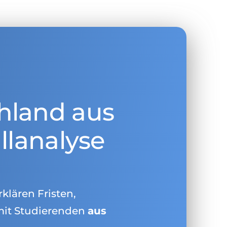
hland aus
llanalyse
rklären Fristen,
mit Studierenden
aus