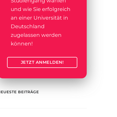
Studiengang wählen
und wie Sie erfolgreich
an einer Universität in
Deutschland
zugelassen werden
können!
JETZT ANMELDEN!
NEUESTE BEITRÄGE