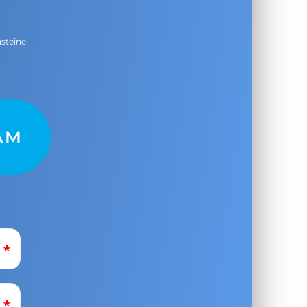
nsteine
AM