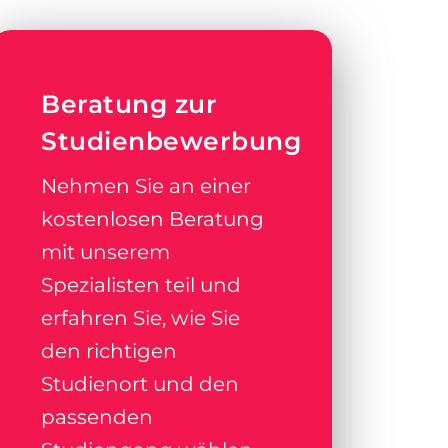
Beratung zur
Studienbewerbung
Nehmen Sie an einer
kostenlosen Beratung
mit unserem
Spezialisten teil und
erfahren Sie, wie Sie
den richtigen
Studienort und den
passenden