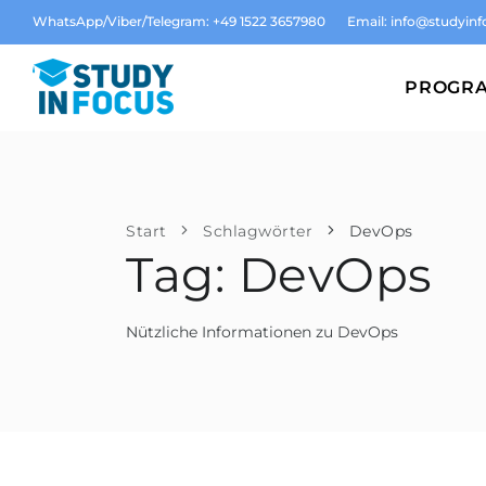
WhatsApp/Viber/Telegram: +49 1522 3657980
Email:
info@studyinf
PROGR
Start
Schlagwörter
DevOps
Tag: DevOps
Nützliche Informationen zu DevOps