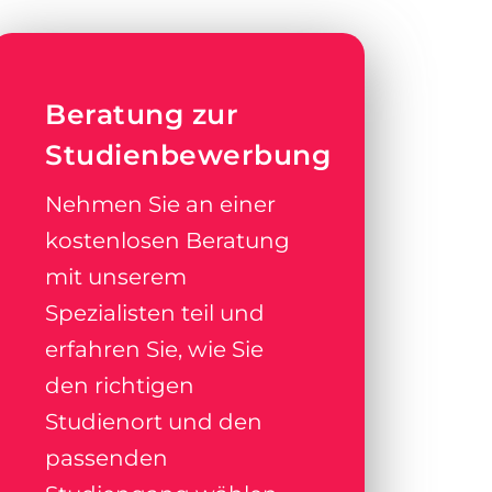
Beratung zur
Studienbewerbung
Nehmen Sie an einer
kostenlosen Beratung
mit unserem
Spezialisten teil und
erfahren Sie, wie Sie
den richtigen
Studienort und den
passenden