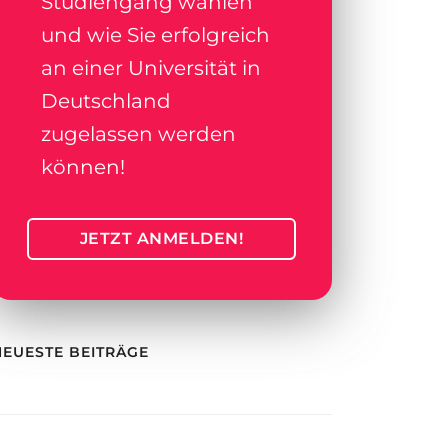
Studiengang wählen
und wie Sie erfolgreich
an einer Universität in
Deutschland
zugelassen werden
können!
JETZT ANMELDEN!
NEUESTE BEITRÄGE