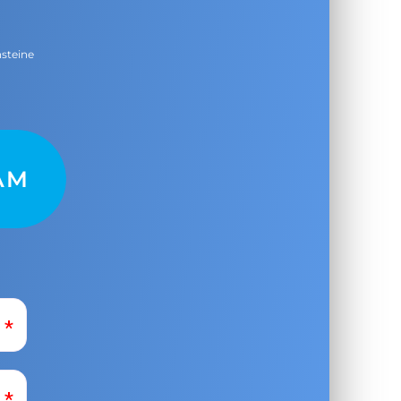
nsteine
AM