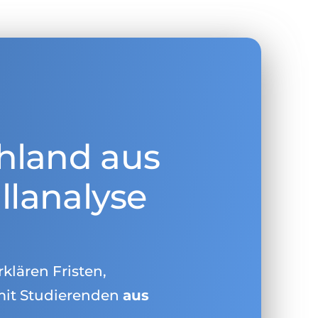
hland aus
llanalyse
rklären Fristen,
mit Studierenden
aus