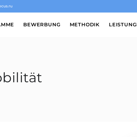
ocus.ru
AMME
BEWERBUNG
METHODIK
LEISTUN
bilität