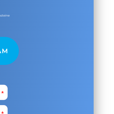
nsteine
AM