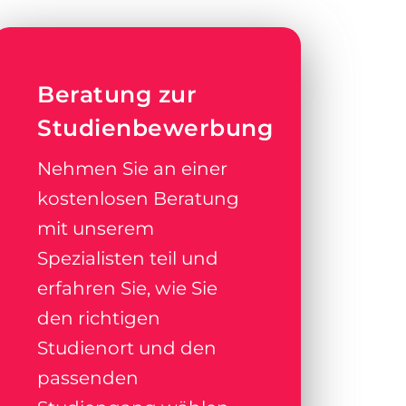
Beratung zur
Studienbewerbung
Nehmen Sie an einer
kostenlosen Beratung
mit unserem
Spezialisten teil und
erfahren Sie, wie Sie
den richtigen
Studienort und den
passenden