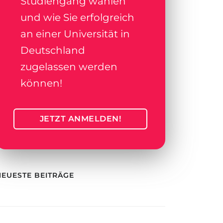
Studiengang wählen
und wie Sie erfolgreich
an einer Universität in
Deutschland
zugelassen werden
können!
JETZT ANMELDEN!
NEUESTE BEITRÄGE