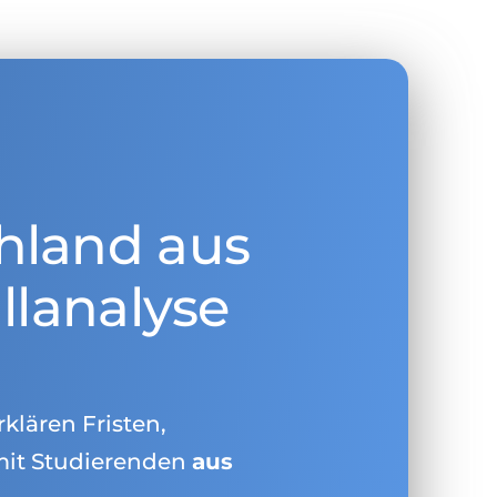
hland aus
llanalyse
rklären Fristen,
mit Studierenden
aus