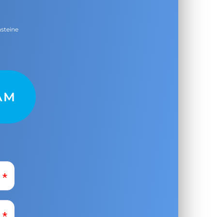
nsteine
AM