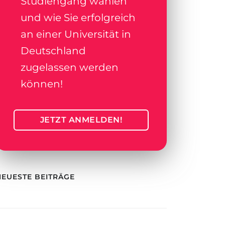
Studiengang wählen
und wie Sie erfolgreich
an einer Universität in
Deutschland
zugelassen werden
können!
JETZT ANMELDEN!
NEUESTE BEITRÄGE