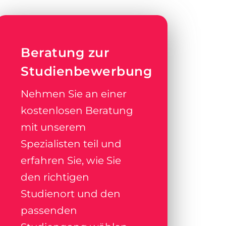
Beratung zur
Studienbewerbung
Nehmen Sie an einer
kostenlosen Beratung
mit unserem
Spezialisten teil und
erfahren Sie, wie Sie
den richtigen
Studienort und den
passenden