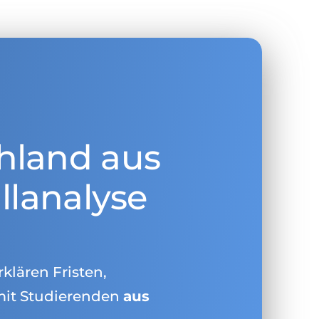
hland aus
llanalyse
rklären Fristen,
mit Studierenden
aus