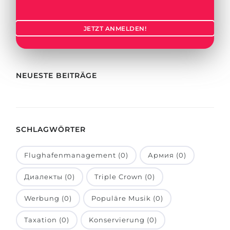
Städte
BEWERBEN FÜR FACHRICHTUNG …
BERUFE
JETZT ANMELDEN!
Medizin
Berufe
Ingenieurwesen
Studienfächer
Physik
NEUESTE BEITRÄGE
Beispiel-Stellenangebote
Management
BERUFSORIENTIERUNG
Anderes Fach
SCHLAGWÖRTER
BEWERBEN AUS …
Holland-Test
Russland
Interessenkarte-Test
Flughafenmanagement (0)
Армия (0)
Ukraine
RIASEC-Test
Диалекты (0)
Triple Crown (0)
Kasachstan
Erfolg
zu
Werbung (0)
Populäre Musik (0)
Aserbaidschan
100%
Taxation (0)
Konservierung (0)
Armenien