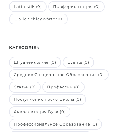
Latinistik (0)
Профориентация (0)
Belarus
Unsere Studierenden werden erfolgrei
Anderes Land
... alle Schlagwörter >>
BERATUNG!
BERATUNG BUCHEN
* Nac
KATEGORIEN
Штудиенколлег (0)
Events (0)
Среднее Специальное Образование (0)
Статьи (0)
Профессии (0)
Поступление после школы (0)
Аккредитация Вуза (0)
Профессиональное Образование (0)