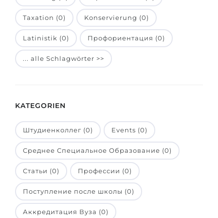
Belarus
Unsere Studierenden werden erfolgrei
Taxation (0)
Konservierung (0)
Anderes Land
Latinistik (0)
Профориентация (0)
BERATUNG!
BERATUNG BUCHEN
* Nac
... alle Schlagwörter >>
KATEGORIEN
Штудиенколлег (0)
Events (0)
Среднее Специальное Образование (0)
Статьи (0)
Профессии (0)
Поступление после школы (0)
Аккредитация Вуза (0)