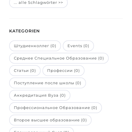
... alle Schlagwörter >>
Belarus
Unsere Studierenden werden erfolgrei
Anderes Land
BERATUNG!
BERATUNG BUCHEN
KATEGORIEN
* Nac
Штудиенколлег (0)
Events (0)
Среднее Специальное Образование (0)
Статьи (0)
Профессии (0)
Поступление после школы (0)
Аккредитация Вуза (0)
Профессиональное Образование (0)
Второе высшее образование (0)