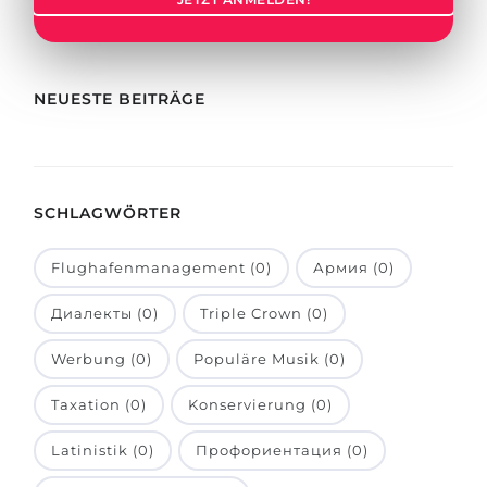
Städte
BEWERBEN FÜR FACHRICHTUNG …
BERUFE
Medizin
Berufe
NEUESTE BEITRÄGE
Ingenieurwesen
Studienfächer
Physik
Beispiel-Stellenangebote
Management
SCHLAGWÖRTER
BERUFSORIENTIERUNG
Anderes Fach
Flughafenmanagement (0)
Армия (0)
BEWERBEN AUS …
Holland-Test
Диалекты (0)
Triple Crown (0)
Russland
Interessenkarte-Test
Ukraine
Werbung (0)
Populäre Musik (0)
RIASEC-Test
Kasachstan
Erfolg
zu
Taxation (0)
Konservierung (0)
Aserbaidschan
100%
Latinistik (0)
Профориентация (0)
Armenien