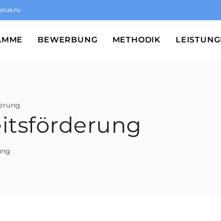
ocus.ru
AMME
BEWERBUNG
METHODIK
LEISTUN
erung
itsförderung
ung