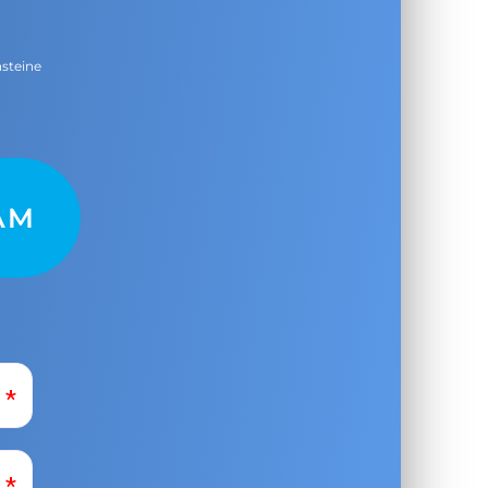
nsteine
AM