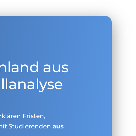
hland aus
llanalyse
rklären Fristen,
mit Studierenden
aus