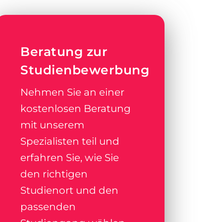
Beratung zur
Studienbewerbung
Nehmen Sie an einer
kostenlosen Beratung
mit unserem
Spezialisten teil und
erfahren Sie, wie Sie
den richtigen
Studienort und den
passenden