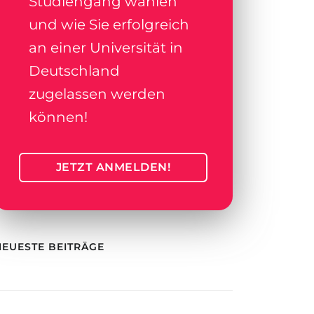
Studiengang wählen
und wie Sie erfolgreich
an einer Universität in
Deutschland
zugelassen werden
können!
JETZT ANMELDEN!
NEUESTE BEITRÄGE