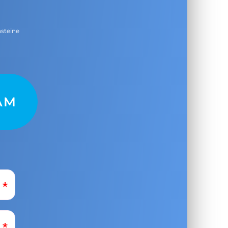
nsteine
AM