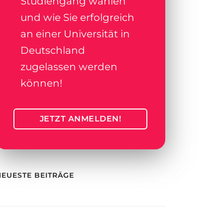
Studiengang wählen
und wie Sie erfolgreich
an einer Universität in
Deutschland
zugelassen werden
können!
JETZT ANMELDEN!
NEUESTE BEITRÄGE