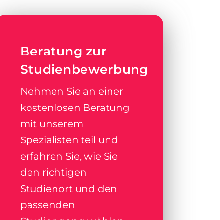
Beratung zur
Studienbewerbung
Nehmen Sie an einer
kostenlosen Beratung
mit unserem
Spezialisten teil und
erfahren Sie, wie Sie
den richtigen
Studienort und den
passenden