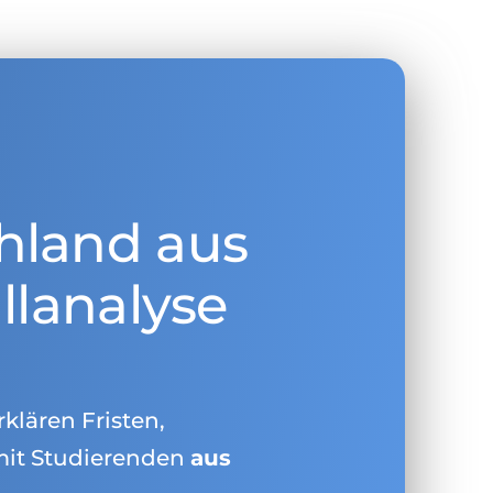
hland aus
llanalyse
rklären Fristen,
mit Studierenden
aus