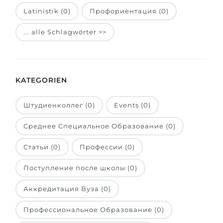
Latinistik (0)
Профориентация (0)
Belarus
Unsere Studierenden werden erfolgrei
Anderes Land
... alle Schlagwörter >>
BERATUNG!
BERATUNG BUCHEN
* Nac
KATEGORIEN
Штудиенколлег (0)
Events (0)
Среднее Специальное Образование (0)
Статьи (0)
Профессии (0)
Поступление после школы (0)
Аккредитация Вуза (0)
Профессиональное Образование (0)