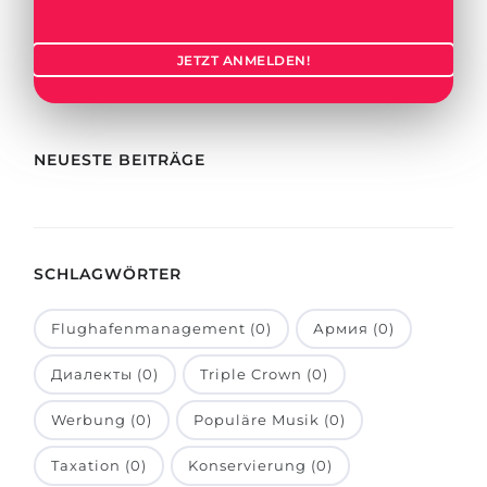
Städte
BEWERBEN FÜR FACHRICHTUNG …
BERUFE
JETZT ANMELDEN!
Medizin
Berufe
Ingenieurwesen
Studienfächer
Physik
NEUESTE BEITRÄGE
Beispiel-Stellenangebote
Management
BERUFSORIENTIERUNG
Anderes Fach
SCHLAGWÖRTER
BEWERBEN AUS …
Holland-Test
Russland
Interessenkarte-Test
Flughafenmanagement (0)
Армия (0)
Ukraine
RIASEC-Test
Диалекты (0)
Triple Crown (0)
Kasachstan
Erfolg
zu
Werbung (0)
Populäre Musik (0)
Aserbaidschan
100%
Taxation (0)
Konservierung (0)
Armenien