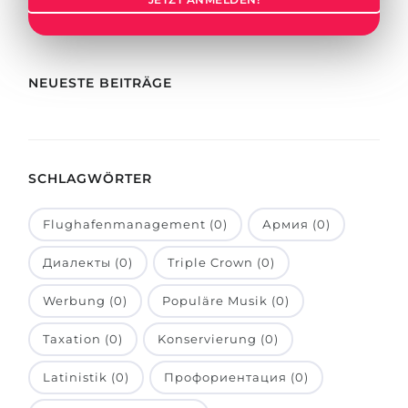
Städte
BEWERBEN FÜR FACHRICHTUNG …
BERUFE
Medizin
Berufe
NEUESTE BEITRÄGE
Ingenieurwesen
Studienfächer
Physik
Beispiel-Stellenangebote
Management
SCHLAGWÖRTER
BERUFSORIENTIERUNG
Anderes Fach
Flughafenmanagement (0)
Армия (0)
BEWERBEN AUS …
Holland-Test
Диалекты (0)
Triple Crown (0)
Russland
Interessenkarte-Test
Ukraine
Werbung (0)
Populäre Musik (0)
RIASEC-Test
Kasachstan
Erfolg
zu
Taxation (0)
Konservierung (0)
Aserbaidschan
100%
Latinistik (0)
Профориентация (0)
Armenien