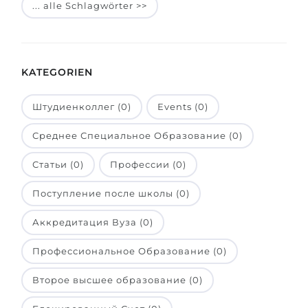
... alle Schlagwörter >>
Belarus
Unsere Studierenden werden erfolgrei
Anderes Land
BERATUNG!
BERATUNG BUCHEN
KATEGORIEN
* Nac
Штудиенколлег (0)
Events (0)
Среднее Специальное Образование (0)
Статьи (0)
Профессии (0)
Поступление после школы (0)
Аккредитация Вуза (0)
Профессиональное Образование (0)
Второе высшее образование (0)