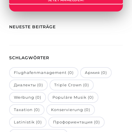
Städte
BEWERBEN FÜR FACHRICHTUNG …
BERUFE
Medizin
Berufe
NEUESTE BEITRÄGE
Ingenieurwesen
Studienfächer
Physik
Beispiel-Stellenangebote
Management
SCHLAGWÖRTER
BERUFSORIENTIERUNG
Anderes Fach
Flughafenmanagement (0)
Армия (0)
BEWERBEN AUS …
Holland-Test
Диалекты (0)
Triple Crown (0)
Russland
Interessenkarte-Test
Ukraine
Werbung (0)
Populäre Musik (0)
RIASEC-Test
Kasachstan
Erfolg
zu
Taxation (0)
Konservierung (0)
Aserbaidschan
100%
Latinistik (0)
Профориентация (0)
Armenien