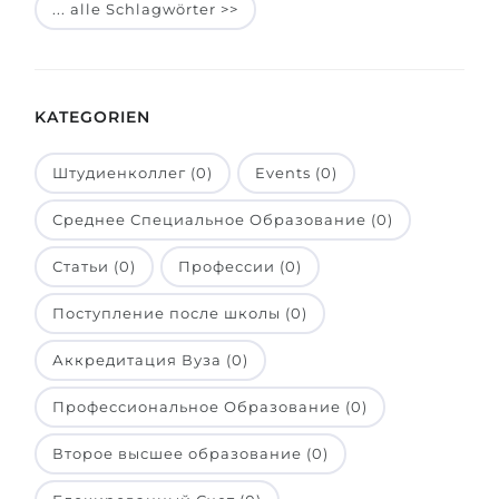
... alle Schlagwörter >>
Belarus
Unsere Studierenden werden erfolgrei
Anderes Land
BERATUNG!
BERATUNG BUCHEN
KATEGORIEN
* Nac
Штудиенколлег (0)
Events (0)
Среднее Специальное Образование (0)
Статьи (0)
Профессии (0)
Поступление после школы (0)
Аккредитация Вуза (0)
Профессиональное Образование (0)
Второе высшее образование (0)