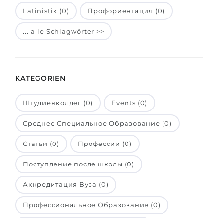
Latinistik (0)
Профориентация (0)
Belarus
Unsere Studierenden werden erfolgrei
Anderes Land
... alle Schlagwörter >>
BERATUNG!
BERATUNG BUCHEN
* Nac
KATEGORIEN
Штудиенколлег (0)
Events (0)
Среднее Специальное Образование (0)
Статьи (0)
Профессии (0)
Поступление после школы (0)
Аккредитация Вуза (0)
Профессиональное Образование (0)