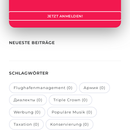
Städte
BEWERBEN FÜR FACHRICHTUNG …
BERUFE
JETZT ANMELDEN!
Medizin
Berufe
Ingenieurwesen
Studienfächer
Physik
NEUESTE BEITRÄGE
Beispiel-Stellenangebote
Management
BERUFSORIENTIERUNG
Anderes Fach
SCHLAGWÖRTER
BEWERBEN AUS …
Holland-Test
Russland
Interessenkarte-Test
Flughafenmanagement (0)
Армия (0)
Ukraine
RIASEC-Test
Диалекты (0)
Triple Crown (0)
Kasachstan
Erfolg
zu
Werbung (0)
Populäre Musik (0)
Aserbaidschan
100%
Taxation (0)
Konservierung (0)
Armenien