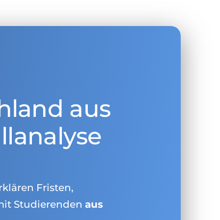
hland aus
llanalyse
rklären Fristen,
mit Studierenden
aus