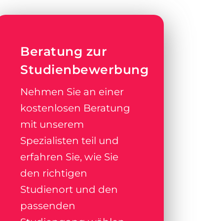
Beratung zur
Studienbewerbung
Nehmen Sie an einer
kostenlosen Beratung
mit unserem
Spezialisten teil und
erfahren Sie, wie Sie
den richtigen
Studienort und den
passenden