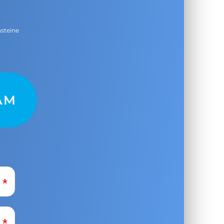
nsteine
AM