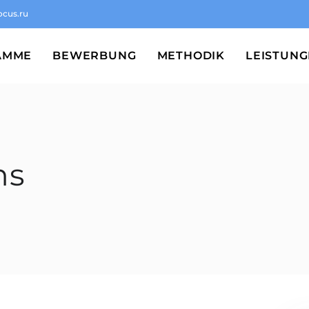
ocus.ru
AMME
BEWERBUNG
METHODIK
LEISTUN
ns