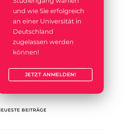
Studiengang wählen
und wie Sie erfolgreich
an einer Universität in
Deutschland
zugelassen werden
können!
JETZT ANMELDEN!
NEUESTE BEITRÄGE