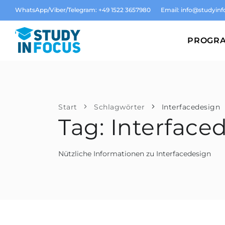
WhatsApp/Viber/Telegram: +49 1522 3657980
Email:
info@studyinf
PROGR
Start
Schlagwörter
Interfacedesign
Tag: Interface
Nützliche Informationen zu Interfacedesign