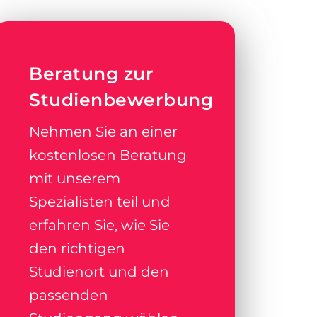
Beratung zur
Studienbewerbung
Nehmen Sie an einer
kostenlosen Beratung
mit unserem
Spezialisten teil und
erfahren Sie, wie Sie
den richtigen
Studienort und den
passenden