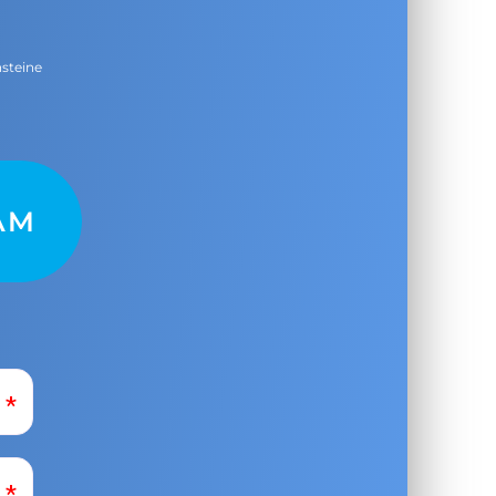
nsteine
AM