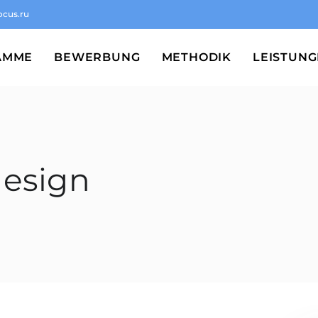
ocus.ru
AMME
BEWERBUNG
METHODIK
LEISTUN
design