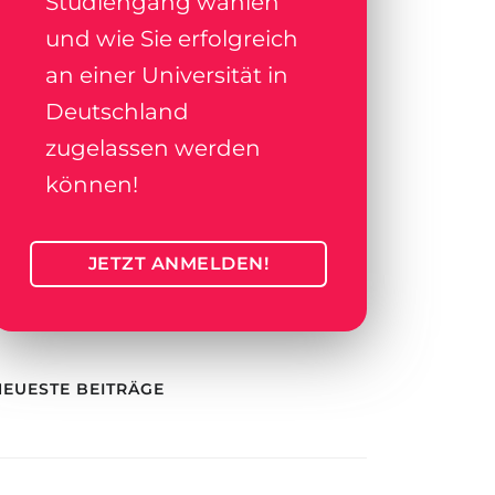
Studiengang wählen
und wie Sie erfolgreich
an einer Universität in
Deutschland
zugelassen werden
können!
JETZT ANMELDEN!
NEUESTE BEITRÄGE