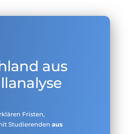
hland aus
llanalyse
rklären Fristen,
mit Studierenden
aus