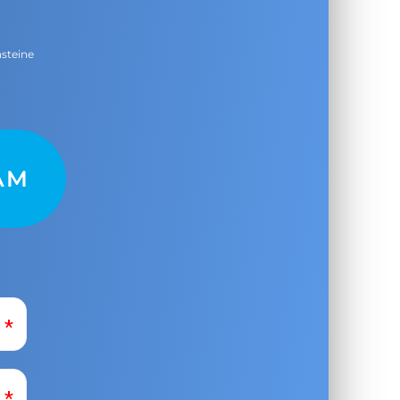
nsteine
AM