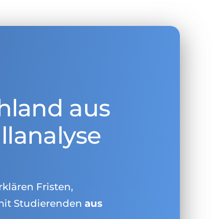
hland aus
llanalyse
rklären Fristen,
mit Studierenden
aus