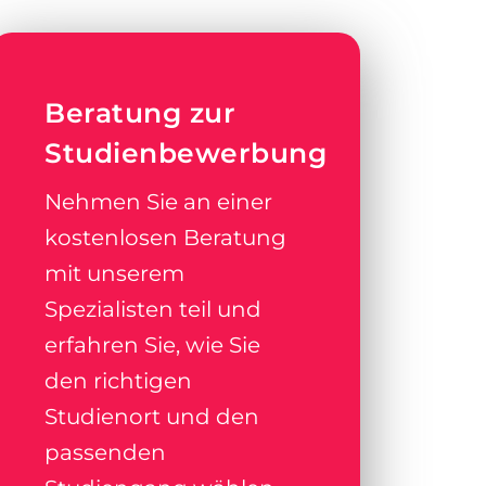
Beratung zur
Studienbewerbung
Nehmen Sie an einer
kostenlosen Beratung
mit unserem
Spezialisten teil und
erfahren Sie, wie Sie
den richtigen
Studienort und den
passenden