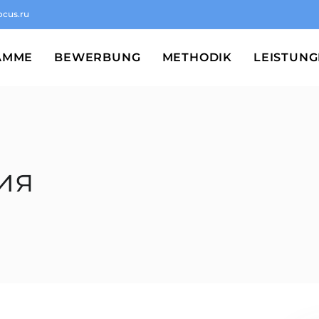
ocus.ru
AMME
BEWERBUNG
METHODIK
LEISTUN
ия