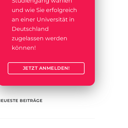
Studiengang wählen
und wie Sie erfolgreich
an einer Universität in
Deutschland
zugelassen werden
können!
JETZT ANMELDEN!
NEUESTE BEITRÄGE