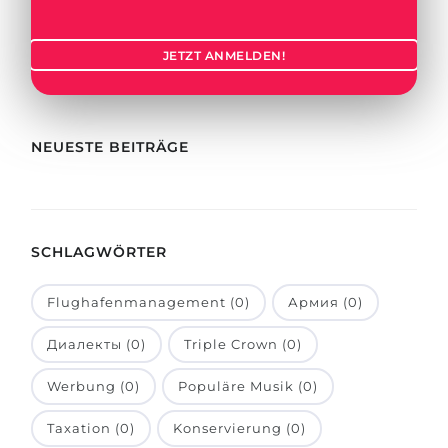
Städte
BEWERBEN FÜR FACHRICHTUNG …
BERUFE
JETZT ANMELDEN!
Medizin
Berufe
Ingenieurwesen
Studienfächer
Physik
NEUESTE BEITRÄGE
Beispiel-Stellenangebote
Management
BERUFSORIENTIERUNG
Anderes Fach
SCHLAGWÖRTER
BEWERBEN AUS …
Holland-Test
Russland
Interessenkarte-Test
Flughafenmanagement (0)
Армия (0)
Ukraine
RIASEC-Test
Диалекты (0)
Triple Crown (0)
Kasachstan
Erfolg
zu
Werbung (0)
Populäre Musik (0)
Aserbaidschan
100%
Taxation (0)
Konservierung (0)
Armenien