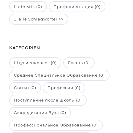
Latinistik (0)
Профориентация (0)
Belarus
Unsere Studierenden werden erfolgrei
Anderes Land
... alle Schlagwörter >>
BERATUNG!
BERATUNG BUCHEN
* Nac
KATEGORIEN
Штудиенколлег (0)
Events (0)
Среднее Специальное Образование (0)
Статьи (0)
Профессии (0)
Поступление после школы (0)
Аккредитация Вуза (0)
Профессиональное Образование (0)