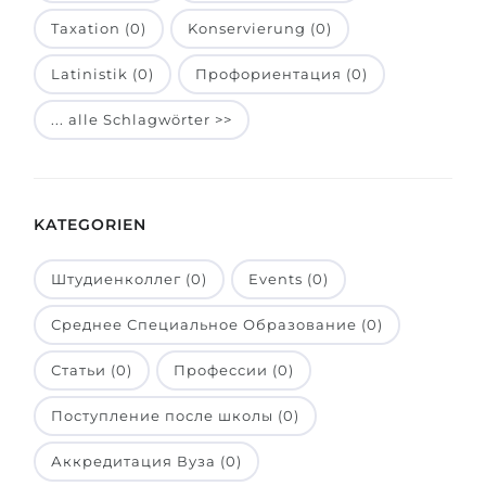
Belarus
Taxation (0)
Konservierung (0)
Unsere Studierenden werden erfolgrei
Anderes Land
Latinistik (0)
Профориентация (0)
BERATUNG!
BERATUNG BUCHEN
... alle Schlagwörter >>
* Nac
KATEGORIEN
Штудиенколлег (0)
Events (0)
Среднее Специальное Образование (0)
Статьи (0)
Профессии (0)
Поступление после школы (0)
Аккредитация Вуза (0)