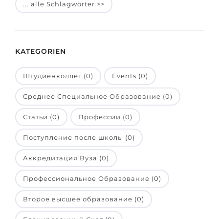
... alle Schlagwörter >>
Belarus
Unsere Studierenden werden erfolgrei
Anderes Land
BERATUNG!
BERATUNG BUCHEN
KATEGORIEN
* Nac
Штудиенколлег (0)
Events (0)
Среднее Специальное Образование (0)
Статьи (0)
Профессии (0)
Поступление после школы (0)
Аккредитация Вуза (0)
Профессиональное Образование (0)
Второе высшее образование (0)