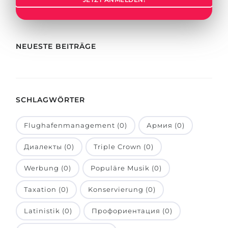
Städte
BEWERBEN FÜR FACHRICHTUNG …
BERUFE
Medizin
Berufe
NEUESTE BEITRÄGE
Ingenieurwesen
Studienfächer
Physik
Beispiel-Stellenangebote
Management
SCHLAGWÖRTER
BERUFSORIENTIERUNG
Anderes Fach
Flughafenmanagement (0)
Армия (0)
BEWERBEN AUS …
Holland-Test
Диалекты (0)
Triple Crown (0)
Russland
Interessenkarte-Test
Ukraine
Werbung (0)
Populäre Musik (0)
RIASEC-Test
Kasachstan
Erfolg
zu
Taxation (0)
Konservierung (0)
Aserbaidschan
100%
Latinistik (0)
Профориентация (0)
Armenien