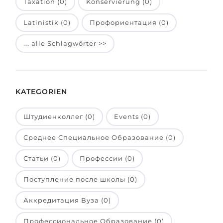
Taxation (0)
Konservierung (0)
Belarus
Unsere Studierenden werden erfolgrei
Latinistik (0)
Профориентация (0)
Anderes Land
BERATUNG!
... alle Schlagwörter >>
BERATUNG BUCHEN
* Nac
KATEGORIEN
Штудиенколлег (0)
Events (0)
Среднее Специальное Образование (0)
Статьи (0)
Профессии (0)
Поступление после школы (0)
Аккредитация Вуза (0)
Профессиональное Образование (0)