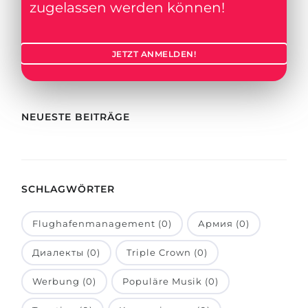
Städte
zugelassen werden können!
BEWERBEN FÜR FACHRICHTUNG …
BERUFE
Medizin
JETZT ANMELDEN!
Berufe
Ingenieurwesen
Studienfächer
Physik
Beispiel-Stellenangebote
NEUESTE BEITRÄGE
Management
BERUFSORIENTIERUNG
Anderes Fach
BEWERBEN AUS …
Holland-Test
SCHLAGWÖRTER
Russland
Interessenkarte-Test
Flughafenmanagement (0)
Армия (0)
Ukraine
RIASEC-Test
Kasachstan
Erfolg
Диалекты (0)
Triple Crown (0)
zu
Aserbaidschan
100%
Werbung (0)
Populäre Musik (0)
Armenien