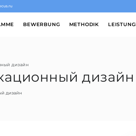
ocus.ru
AMME
BEWERBUNG
METHODIK
LEISTUN
ный дизайн
кационный дизайн
ый дизайн