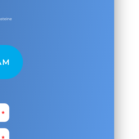
nsteine
AM