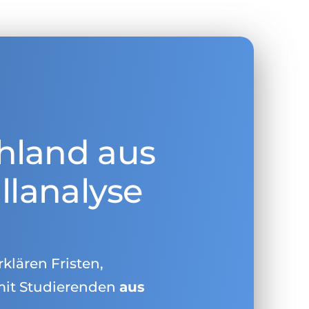
hland aus
llanalyse
rklären Fristen,
mit Studierenden
aus