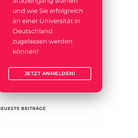
Studiengang wählen
und wie Sie erfolgreich
an einer Universität in
Deutschland
zugelassen werden
können!
JETZT ANMELDEN!
NEUESTE BEITRÄGE