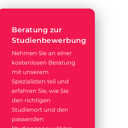
Beratung zur
Studienbewerbung
Nehmen Sie an einer
kostenlosen Beratung
mit unserem
Spezialisten teil und
erfahren Sie, wie Sie
den richtigen
Studienort und den
passenden