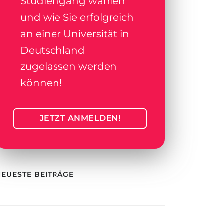
Studiengang wählen
und wie Sie erfolgreich
an einer Universität in
Deutschland
zugelassen werden
können!
JETZT ANMELDEN!
NEUESTE BEITRÄGE