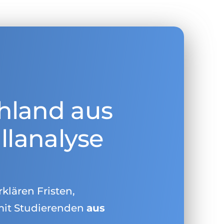
hland aus
llanalyse
rklären Fristen,
mit Studierenden
aus