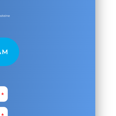
nsteine
AM