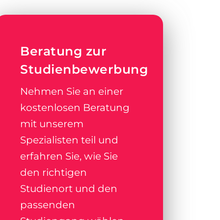
Beratung zur
Studienbewerbung
Nehmen Sie an einer
kostenlosen Beratung
mit unserem
Spezialisten teil und
erfahren Sie, wie Sie
den richtigen
Studienort und den
passenden