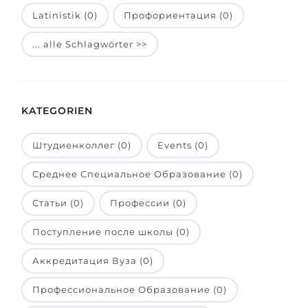
Latinistik (0)
Профориентация (0)
Belarus
Unsere Studierenden werden erfolgrei
Anderes Land
... alle Schlagwörter >>
BERATUNG!
BERATUNG BUCHEN
* Nac
KATEGORIEN
Штудиенколлег (0)
Events (0)
Среднее Специальное Образование (0)
Статьи (0)
Профессии (0)
Поступление после школы (0)
Аккредитация Вуза (0)
Профессиональное Образование (0)