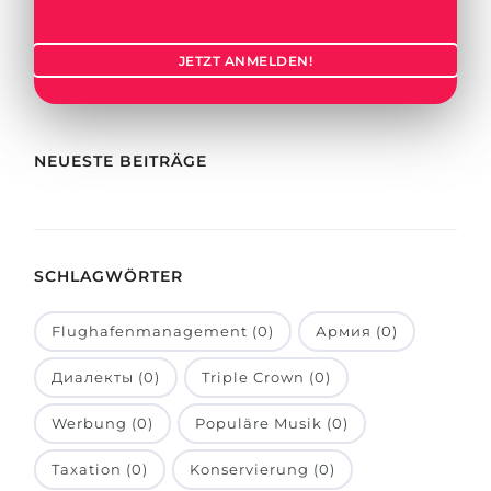
Städte
BEWERBEN FÜR FACHRICHTUNG …
BERUFE
JETZT ANMELDEN!
Medizin
Berufe
Ingenieurwesen
Studienfächer
Physik
NEUESTE BEITRÄGE
Beispiel-Stellenangebote
Management
BERUFSORIENTIERUNG
Anderes Fach
SCHLAGWÖRTER
BEWERBEN AUS …
Holland-Test
Russland
Interessenkarte-Test
Flughafenmanagement (0)
Армия (0)
Ukraine
RIASEC-Test
Диалекты (0)
Triple Crown (0)
Kasachstan
Erfolg
zu
Werbung (0)
Populäre Musik (0)
Aserbaidschan
100%
Taxation (0)
Konservierung (0)
Armenien