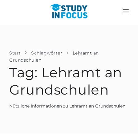
PROGRAMME
HOCHSCHULEN
BEWERBUNG
Universitäten
SZENARIEN
METHODIK
Start
Schlagwörter
Lehramt an
Grundschulen
Bachelor & Master
Nach der Schule bewerben
LEISTUNGEN
Tag: Lehramt an
Vorkurse an der Hochschule
Hochschulwechsel
Propädeutikum
Grundschulen
Master in Deutschland
Zweitstudium
SPRACHSCHULEN
Nützliche Informationen zu Lehramt an Grundschulen
Für Eltern
Sprachschulen
Mit Zulassungsgarantie
Sprachkurse
BEWERBEN FÜR …
Online-Sprachunterricht