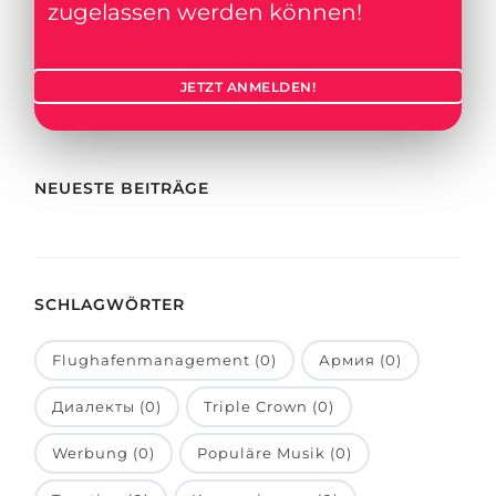
Städte
zugelassen werden können!
BEWERBEN FÜR FACHRICHTUNG …
BERUFE
Medizin
JETZT ANMELDEN!
Berufe
Ingenieurwesen
Studienfächer
Physik
Beispiel-Stellenangebote
NEUESTE BEITRÄGE
Management
BERUFSORIENTIERUNG
Anderes Fach
BEWERBEN AUS …
Holland-Test
SCHLAGWÖRTER
Russland
Interessenkarte-Test
Flughafenmanagement (0)
Армия (0)
Ukraine
RIASEC-Test
Kasachstan
Erfolg
Диалекты (0)
Triple Crown (0)
zu
Aserbaidschan
100%
Werbung (0)
Populäre Musik (0)
Armenien