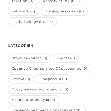
Taxation (0)
Konservierung (0)
Belarus
Unsere Studierenden werden erfolgrei
Latinistik (0)
Профориентация (0)
Anderes Land
BERATUNG!
... alle Schlagwörter >>
BERATUNG BUCHEN
* Nac
KATEGORIEN
Штудиенколлег (0)
Events (0)
Среднее Специальное Образование (0)
Статьи (0)
Профессии (0)
Поступление после школы (0)
Аккредитация Вуза (0)
Профессиональное Образование (0)