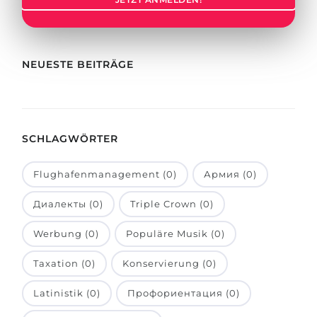
Städte
BEWERBEN FÜR FACHRICHTUNG …
BERUFE
Medizin
Berufe
NEUESTE BEITRÄGE
Ingenieurwesen
Studienfächer
Physik
Beispiel-Stellenangebote
Management
SCHLAGWÖRTER
BERUFSORIENTIERUNG
Anderes Fach
Flughafenmanagement (0)
Армия (0)
BEWERBEN AUS …
Holland-Test
Диалекты (0)
Triple Crown (0)
Russland
Interessenkarte-Test
Ukraine
Werbung (0)
Populäre Musik (0)
RIASEC-Test
Kasachstan
Erfolg
zu
Taxation (0)
Konservierung (0)
Aserbaidschan
100%
Latinistik (0)
Профориентация (0)
Armenien