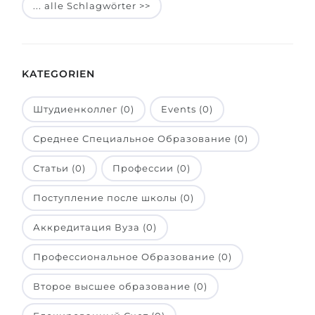
... alle Schlagwörter >>
Belarus
Unsere Studierenden werden erfolgrei
Anderes Land
BERATUNG!
BERATUNG BUCHEN
KATEGORIEN
* Nac
Штудиенколлег (0)
Events (0)
Среднее Специальное Образование (0)
Статьи (0)
Профессии (0)
Поступление после школы (0)
Аккредитация Вуза (0)
Профессиональное Образование (0)
Второе высшее образование (0)