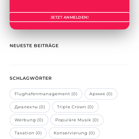
Städte
BEWERBEN FÜR FACHRICHTUNG …
BERUFE
JETZT ANMELDEN!
Medizin
Berufe
Ingenieurwesen
Studienfächer
Physik
NEUESTE BEITRÄGE
Beispiel-Stellenangebote
Management
BERUFSORIENTIERUNG
Anderes Fach
SCHLAGWÖRTER
BEWERBEN AUS …
Holland-Test
Russland
Interessenkarte-Test
Flughafenmanagement (0)
Армия (0)
Ukraine
RIASEC-Test
Диалекты (0)
Triple Crown (0)
Kasachstan
Erfolg
zu
Werbung (0)
Populäre Musik (0)
Aserbaidschan
100%
Taxation (0)
Konservierung (0)
Armenien