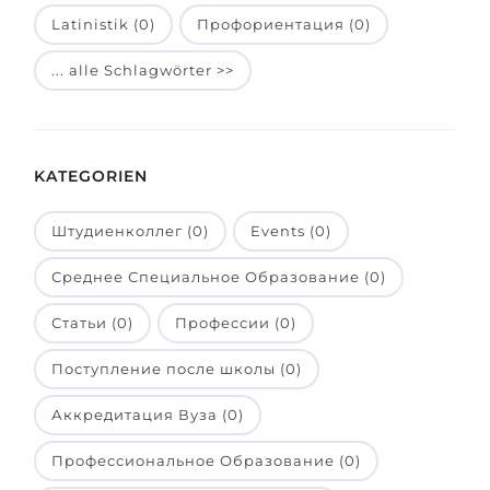
Latinistik (0)
Профориентация (0)
Belarus
Unsere Studierenden werden erfolgrei
Anderes Land
... alle Schlagwörter >>
BERATUNG!
BERATUNG BUCHEN
* Nac
KATEGORIEN
Штудиенколлег (0)
Events (0)
Среднее Специальное Образование (0)
Статьи (0)
Профессии (0)
Поступление после школы (0)
Аккредитация Вуза (0)
Профессиональное Образование (0)