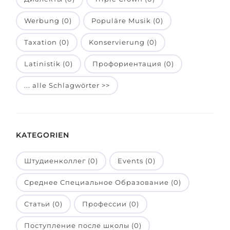
Belarus
Unsere Studierenden werden erfolgrei
Werbung (0)
Populäre Musik (0)
Anderes Land
Taxation (0)
BERATUNG!
Konservierung (0)
BERATUNG BUCHEN
* Nac
Latinistik (0)
Профориентация (0)
... alle Schlagwörter >>
KATEGORIEN
Штудиенколлег (0)
Events (0)
Среднее Специальное Образование (0)
Статьи (0)
Профессии (0)
Поступление после школы (0)