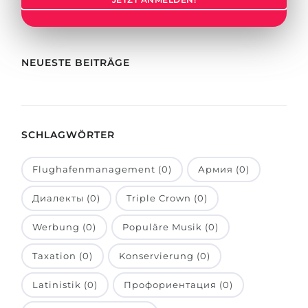
Städte
BEWERBEN FÜR FACHRICHTUNG …
BERUFE
Medizin
Berufe
NEUESTE BEITRÄGE
Ingenieurwesen
Studienfächer
Physik
Beispiel-Stellenangebote
Management
SCHLAGWÖRTER
BERUFSORIENTIERUNG
Anderes Fach
Flughafenmanagement (0)
Армия (0)
BEWERBEN AUS …
Holland-Test
Диалекты (0)
Triple Crown (0)
Russland
Interessenkarte-Test
Ukraine
Werbung (0)
Populäre Musik (0)
RIASEC-Test
Kasachstan
Erfolg
zu
Taxation (0)
Konservierung (0)
Aserbaidschan
100%
Latinistik (0)
Профориентация (0)
Armenien