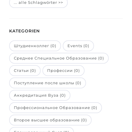
... alle Schlagwörter >>
Belarus
Unsere Studierenden werden erfolgrei
Anderes Land
BERATUNG!
BERATUNG BUCHEN
KATEGORIEN
* Nac
Штудиенколлег (0)
Events (0)
Среднее Специальное Образование (0)
Статьи (0)
Профессии (0)
Поступление после школы (0)
Аккредитация Вуза (0)
Профессиональное Образование (0)
Второе высшее образование (0)