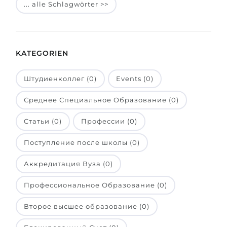
... alle Schlagwörter >>
Belarus
Unsere Studierenden werden erfolgrei
Anderes Land
BERATUNG!
BERATUNG BUCHEN
KATEGORIEN
* Nac
Штудиенколлег (0)
Events (0)
Среднее Специальное Образование (0)
Статьи (0)
Профессии (0)
Поступление после школы (0)
Аккредитация Вуза (0)
Профессиональное Образование (0)
Второе высшее образование (0)