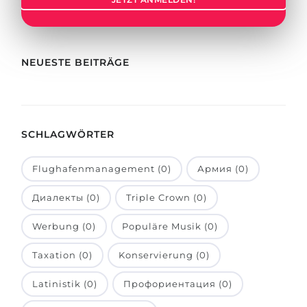
Städte
BEWERBEN FÜR FACHRICHTUNG …
BERUFE
Medizin
Berufe
NEUESTE BEITRÄGE
Ingenieurwesen
Studienfächer
Physik
Beispiel-Stellenangebote
Management
SCHLAGWÖRTER
BERUFSORIENTIERUNG
Anderes Fach
Flughafenmanagement (0)
Армия (0)
BEWERBEN AUS …
Holland-Test
Диалекты (0)
Triple Crown (0)
Russland
Interessenkarte-Test
Ukraine
Werbung (0)
Populäre Musik (0)
RIASEC-Test
Kasachstan
Erfolg
zu
Taxation (0)
Konservierung (0)
Aserbaidschan
100%
Latinistik (0)
Профориентация (0)
Armenien