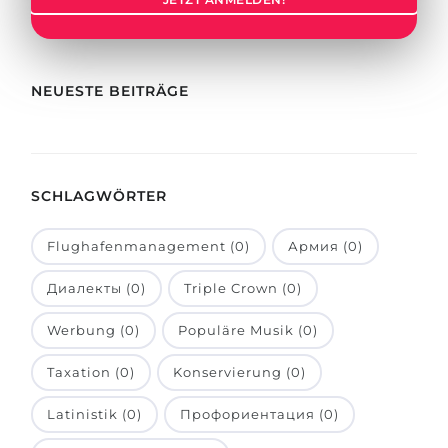
Städte
BEWERBEN FÜR FACHRICHTUNG …
BERUFE
Medizin
Berufe
NEUESTE BEITRÄGE
Ingenieurwesen
Studienfächer
Physik
Beispiel-Stellenangebote
Management
SCHLAGWÖRTER
BERUFSORIENTIERUNG
Anderes Fach
Flughafenmanagement (0)
Армия (0)
BEWERBEN AUS …
Holland-Test
Диалекты (0)
Triple Crown (0)
Russland
Interessenkarte-Test
Ukraine
Werbung (0)
Populäre Musik (0)
RIASEC-Test
Kasachstan
Erfolg
zu
Taxation (0)
Konservierung (0)
Aserbaidschan
100%
Latinistik (0)
Профориентация (0)
Armenien