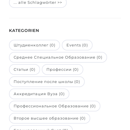
... alle Schlagwörter >>
Belarus
Unsere Studierenden werden erfolgrei
Anderes Land
BERATUNG!
BERATUNG BUCHEN
KATEGORIEN
* Nac
Штудиенколлег (0)
Events (0)
Среднее Специальное Образование (0)
Статьи (0)
Профессии (0)
Поступление после школы (0)
Аккредитация Вуза (0)
Профессиональное Образование (0)
Второе высшее образование (0)